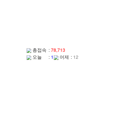
총접속
:
78,713
오늘
:
1
어제
:
12